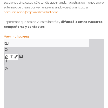
secciones sindicales, sólo tenéis que mandar vuestras opiniones sobre
el tema que creáis conveniente enviando vuestro artículo a
comunicacion@cgtmetalmadrid.com
.
Esperemos que sea de vuestro interés y
difundáis entre vuestros
compañerxs y contactos
.
View Fullscreen
Saltar
al
contenido
del
PDF