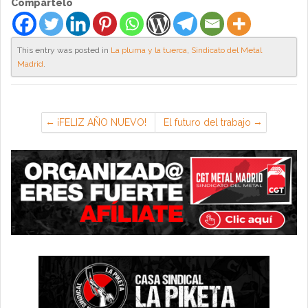
Compártelo
This entry was posted in
La pluma y la tuerca
,
Sindicato del Metal
Madrid
.
¡FELIZ AÑO NUEVO!
El futuro del trabajo