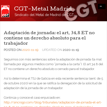
-
CGT-Metal Madrid
Sindicato del Metal de Madrid de CGT
Adaptación de jornada: el art. 34.8 ET no
contiene un derecho absoluto para el
trabajador
POSTED ON
2020-11-19
UPDATED ON
2020-11-19
Seguimos con más sentencias sobre la adaptación de jornada (la mal
llamada por algunos medios como “jornada a la carta”). El art 34.8 del
ET no contiene un derecho absoluto o cerrado para el trabajador.
Así lo determina el TSJ de Galicia en esta reciente sentencia (sent. de 5
de octubre 2020) en la que se ratifica la denegación de la solicitud de
adaptación de la jornada de un trabajador.
Continúa y conoce el caso enjuiciado en:
http://sincrogo.com/blog/tribunales/adaptacion-de-jornada-el-art-