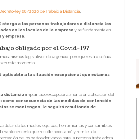
Decreto-ley 28/2020 de Trabajo a Distancia
.
”)
otorga a las personas trabajadoras a distancia los
dades en los locales de la empresa
y se fundamenta en
s y empresa
.
rabajo obligado por el Covid-19?
 mecanismos legislativos de urgencia, pero que está diseñada
 no en este momento.
á aplicable a la situación excepcional que estamos
 a distancia
implantado excepcionalmente en aplicación del
 o
como consecuencia de las medidas de contención
estas se mantengan, le seguirá resultando de
 a dotar de los medios, equipos, herramientas y consumibles
 al mantenimiento que resulte necesario” y remite a la
pensación de los gastos derivados para la persona trabajadora