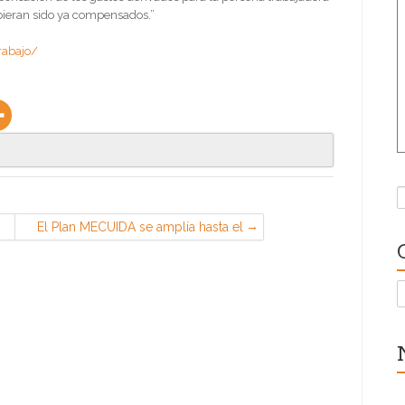
hubieran sido ya compensados.”
rabajo/
B
El Plan MECUIDA se amplía hasta el
31 de enero
C