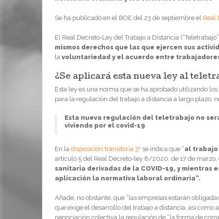
Se ha publicado en el BOE del 23 de septiembre el
Real 
El Real Decreto-Ley del Trabajo a Distancia (“Teletrabajo
mismos derechos que las que ejercen sus activi
la
voluntariedad y el acuerdo entre trabajadore
¿Se aplicará esta nueva ley al telet
Esta ley es una norma que se ha aprobado utilizando los
para la regulación del trabajo a distancia a largo plazo,
Esta nueva regulación del teletrabajo no ser
viviendo por el covid-19
En la
disposición transitoria 3ª
se indica que “
al trabajo
artículo 5 del Real Decreto-ley 8/2020, de 17 de marzo,
sanitaria derivadas de la COVID-19, y mientras 
aplicación la normativa laboral ordinaria”.
Añade, no obstante, que “las empresas estarán obligadas
que exige el desarrollo del trabajo a distancia, así como
negociación colectiva la regulación de “la forma de com