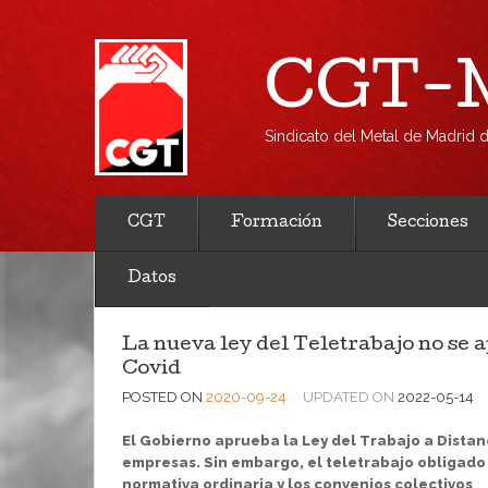
CGT-M
Sindicato del Metal de Madrid
CGT
Formación
Secciones
Datos
La nueva ley del Teletrabajo no se ap
Covid
POSTED ON
2020-09-24
UPDATED ON
2022-05-14
El Gobierno aprueba la Ley del Trabajo a Distan
empresas. Sin embargo, el teletrabajo obligado 
normativa ordinaria y los convenios colectivos