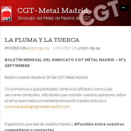
-
CGT-Metal Madrid
Sindicato del Metal de Madrid de CGT
LA PLUMA Y LA TUERCA
POSTED ON
2020-09-01
UPDATED ON
2020-09-14
BOLETÍN MENSUAL DEL SINDICATO CGT METAL MADRID – Nº3
SEPTIEMBRE
Boletín creado desde el SP de CGT Metal Madrid.
Os animamos a que participéis, tanto a lxs afiliadxs como a las
secciones sindicales, sólo tenéis que mandar vuestras opiniones sobre
el tema que creáis conveniente enviando vuestro artículo a
comunicacion@cgtmetalmadrid.com
.
Esperemos que sea de vuestro interés y
difundáis entre vuestros
compañerxs y contactos
.