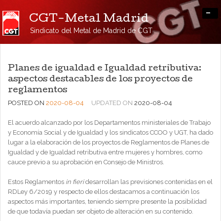
-
CGT-Metal Madrid
Sindicato del Metal de Madrid de CGT
Planes de igualdad e Igualdad retributiva:
aspectos destacables de los proyectos de
reglamentos
POSTED ON
2020-08-04
UPDATED ON
2020-08-04
El acuerdo alcanzado por los Departamentos ministeriales de Trabajo
y Economía Social y de Igualdad y los sindicatos CCOO y UGT, ha dado
lugar a la elaboración de los proyectos de Reglamentos de Planes de
Igualdad y de Igualdad retributiva entre mujeres y hombres, como
cauce previo a su aprobación en Consejo de Ministros.
Estos Reglamentos
in fieri
desarrollan las previsiones contenidas en el
RDLey 6/2019 y respecto de ellos destacamos a continuación los
aspectos más importantes, teniendo siempre presente la posibilidad
de que todavía puedan ser objeto de alteración en su contenido.