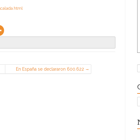
scalada.html
B
En España se declararon 600.622
y
accidentes de trabajo en 2019
C