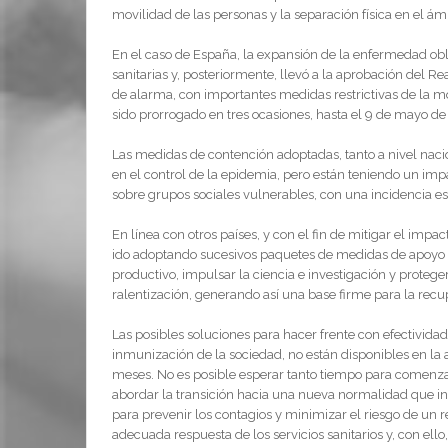
movilidad de las personas y la separación física en el ám
En el caso de España, la expansión de la enfermedad obl
sanitarias y, posteriormente, llevó a la aprobación del Re
de alarma, con importantes medidas restrictivas de la m
sido prorrogado en tres ocasiones, hasta el 9 de mayo de
Las medidas de contención adoptadas, tanto a nivel naci
en el control de la epidemia, pero están teniendo un im
sobre grupos sociales vulnerables, con una incidencia es
En línea con otros países, y con el fin de mitigar el imp
ido adoptando sucesivos paquetes de medidas de apoyo s
productivo, impulsar la ciencia e investigación y protege
ralentización, generando así una base firme para la rec
Las posibles soluciones para hacer frente con efectividad
inmunización de la sociedad, no están disponibles en la 
meses. No es posible esperar tanto tiempo para comenzar 
abordar la transición hacia una nueva normalidad que i
para prevenir los contagios y minimizar el riesgo de un
adecuada respuesta de los servicios sanitarios y, con ello,