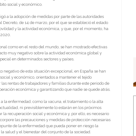
bito social y económico.
igó a la adopción de medidas por parte de las autoridades
al Decreto, de 14 de marzo, por el que se estableció el estado
ovilidad y la actividad económica, y que, por el momento, ha
 2020.
onal como en el resto del mundo, se han mostrado efectivas
pacto muy negativo sobre la actividad económica global y
pecial en determinados sectores y países.
acto negativo de esta situación excepcional, en España se han
ocial y económico, orientados a mantener el tejido
r las rentas de trabajadores y familias durante este periodo de
uperación económica y garantizando que nadie se quede atrás.
 a la enfermedad, como la vacuna, el tratamiento o la alta
actualidad, ni previsiblemente lo estarán en los próximos
la recuperación social y económica y, por ello, es necesario
ncorpore las precauciones y medidas de protección necesarias
 repunte de la enfermedad que pueda poner en riesgo la
 la salud y el bienestar del conjunto de la sociedad.