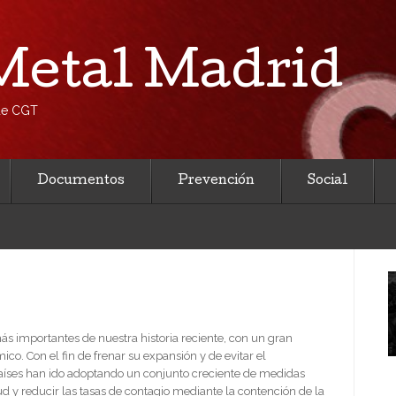
etal Madrid
 de CGT
Documentos
Prevención
Social
s importantes de nuestra historia reciente, con un gran
ico. Con el fin de frenar su expansión y de evitar el
 países han ido adoptando un conjunto creciente de medidas
ud y reducir las tasas de contagio mediante la contención de la