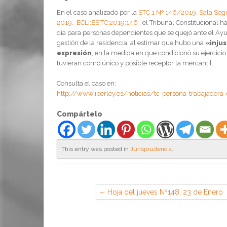
En el caso analizado por la
STC 1 Nº 146/2019, Sala Seg
2019, ECLI:ES:TC:2019:146
, el Tribunal Constitucional h
día para personas dependientes que se quejó ante el Ayu
gestión de la residencia, al estimar que hubo una
«injus
expresión
, en la medida en que condicionó su ejercicio
tuvieran como único y posible receptor la mercantil.
Consulta el caso en:
http://www.iberley.es/noticias/tc-persona-trabajador
Compártelo
This entry was posted in
Jurisprudencia
.
Hoja del jueves Nº148, 23 de Enero
de 2020 (Sección Sindical de CGT
en PSA, Madrid)