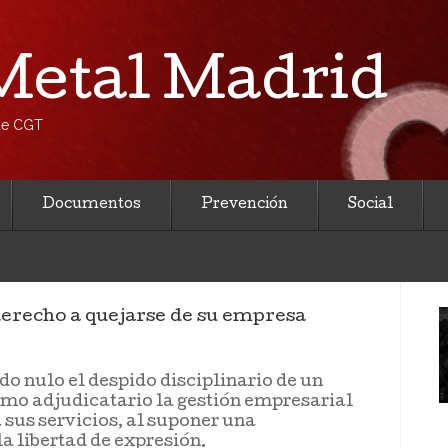
etal Madrid
 de CGT
Documentos
Prevención
Social
derecho a quejarse de su empresa
o nulo el despido disciplinario de un
ismo adjudicatario la gestión empresarial
a sus servicios, al suponer una
la libertad de expresión.