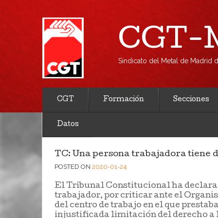
CGT-M
Sindicato del Metal de Madrid
CGT
Formación
Secciones
Datos
TC: Una persona trabajadora tiene 
POSTED ON
2020-01-24
El Tribunal Constitucional ha declarad
trabajador, por criticar ante el Organ
del centro de trabajo en el que prestab
injustificada limitación del derecho a 