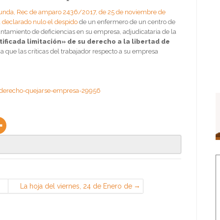
unda, Rec de amparo 2436/2017, de 25 de noviembre de
a
declarado nulo el despido
de un enfermero de un centro de
ntamiento de deficiencias en su empresa, adjudicataria de la
tificada limitación» de su derecho a la libertad de
 a que las críticas del trabajador respecto a su empresa
a-derecho-quejarse-empresa-29956
La hoja del viernes, 24 de Enero de
2020 (Sección Sindical de CGT en
EADS Airbus, Getafe)