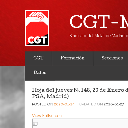
CGT-M
Sindicato del Metal de Madrid
CGT
Formación
Secciones
Datos
Hoja del jueves Nº148, 23 de Enero 
PSA, Madrid)
POSTED ON
2020-01-24
UPDATED ON
2020-01-27
View Fullscreen
Saltar
al