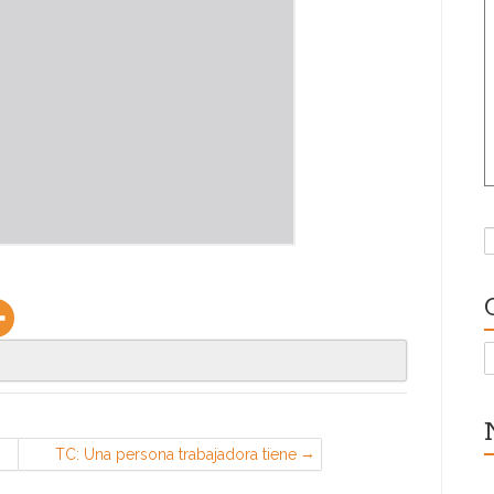
B
C
TC: Una persona trabajadora tiene
derecho a quejarse de su empresa