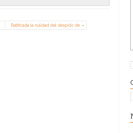
Ratificada la nulidad del despido de
una trabajadora de baja por IT al ser
la baja de larga duración
(equivalente a «discapacidad» según
la doctrina del TJUE)
B
C