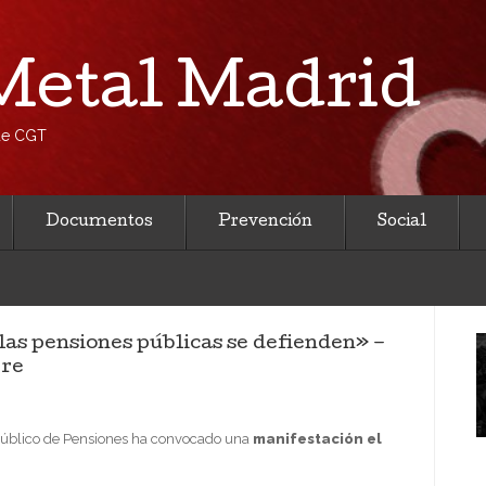
etal Madrid
 de CGT
Documentos
Prevención
Social
as pensiones públicas se defienden» –
bre
Público de Pensiones ha convocado una
manifestación el