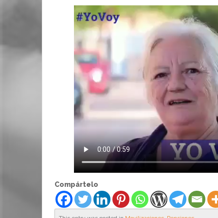
Compártelo
This entry was posted in
Movilizaciones
,
Pensiones
.