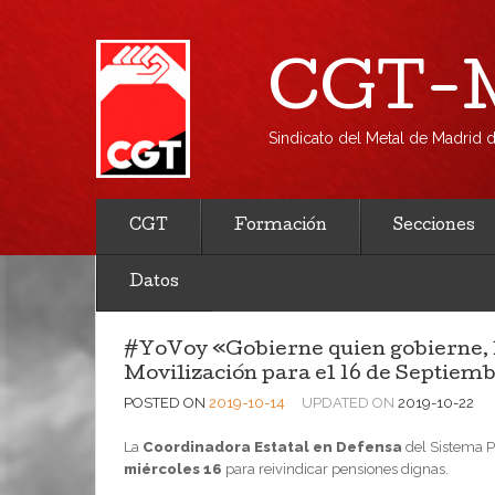
CGT-M
Sindicato del Metal de Madrid
CGT
Formación
Secciones
Datos
#YoVoy «Gobierne quien gobierne, l
Movilización para el 16 de Septiem
POSTED ON
2019-10-14
UPDATED ON
2019-10-22
La
Coordinadora Estatal en Defensa
del Sistema 
miércoles 16
para reivindicar pensiones dignas.