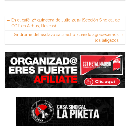
En el café, 2ª quincena de Julio 2019 (Sección Sindical de
CGT en Airbus, Illescas)
Síndrome del esclavo satisfecho: cuando agradecemos
los latigazos