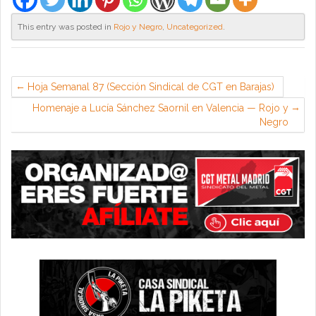
This entry was posted in
Rojo y Negro
,
Uncategorized
.
Hoja Semanal 87 (Sección Sindical de CGT en Barajas)
Homenaje a Lucía Sánchez Saornil en Valencia — Rojo y
Negro