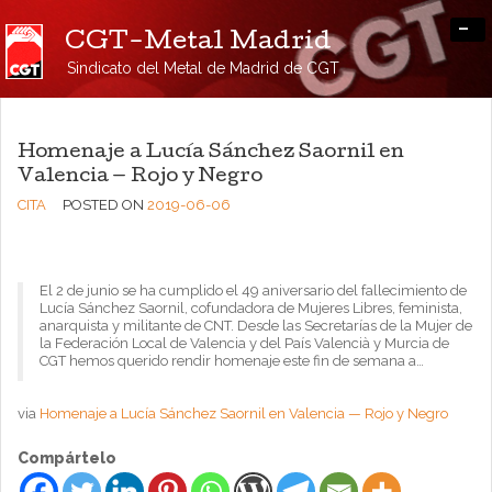
-
CGT-Metal Madrid
Sindicato del Metal de Madrid de CGT
Homenaje a Lucía Sánchez Saornil en
Valencia — Rojo y Negro
CITA
POSTED ON
2019-06-06
El 2 de junio se ha cumplido el 49 aniversario del fallecimiento de
Lucía Sánchez Saornil, cofundadora de Mujeres Libres, feminista,
anarquista y militante de CNT. Desde las Secretarías de la Mujer de
la Federación Local de Valencia y del País Valencià y Murcia de
CGT hemos querido rendir homenaje este fin de semana a…
via
Homenaje a Lucía Sánchez Saornil en Valencia — Rojo y Negro
Compártelo