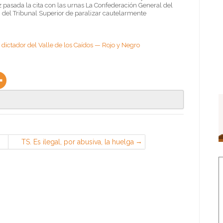
 pasada la cita con las urnas La Confederación General del
n del Tribunal Superior de paralizar cautelarmente
 dictador del Valle de los Caídos — Rojo y Negro
TS. Es ilegal, por abusiva, la huelga
que se convoca en la empresa, con
el mismo objeto y para los mismos
días, por 5 sindicatos diferentes, al
quedar comprometida la
negociación