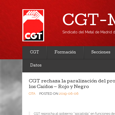
CGT-M
Sindicato del Metal de Madrid
CGT
Formación
Secciones
Datos
CGT rechaza la paralización del pro
los Caídos — Rojo y Negro
CITA
POSTED ON
2019-06-06
CGT reprocha al gobierno “socialista” en funciones de