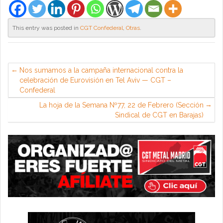
This entry was posted in
CGT Confederal
,
Otras
.
Nos sumamos a la campaña internacional contra la
celebración de Eurovisión en Tel Aviv — CGT –
Confederal
La hoja de la Semana Nº77, 22 de Febrero (Sección
Sindical de CGT en Barajas)