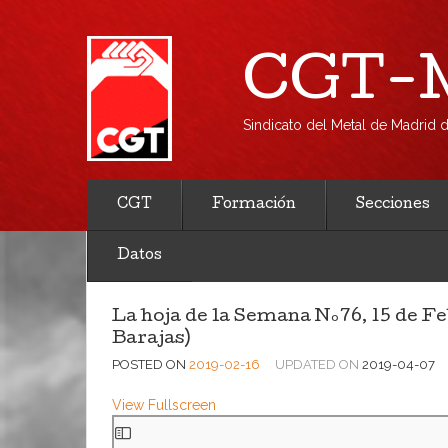
CGT-M
Sindicato del Metal de Madrid
CGT
Formación
Secciones
Datos
La hoja de la Semana Nº76, 15 de F
Barajas)
POSTED ON
2019-02-16
UPDATED ON
2019-04-07
View Fullscreen
Saltar
al