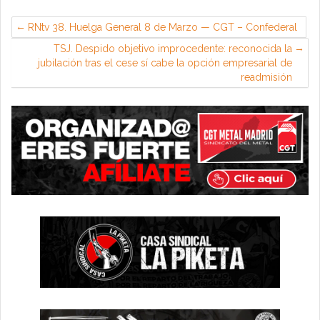
RNtv 38. Huelga General 8 de Marzo — CGT – Confederal
TSJ. Despido objetivo improcedente: reconocida la
jubilación tras el cese sí cabe la opción empresarial de
readmisión