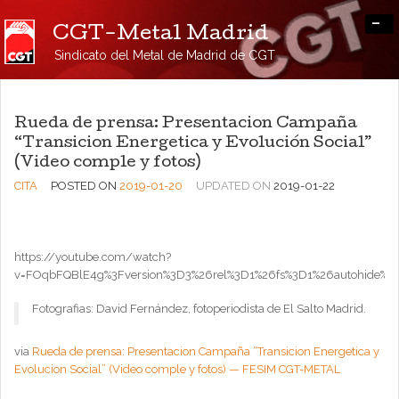
-
CGT-Metal Madrid
Sindicato del Metal de Madrid de CGT
Rueda de prensa: Presentacion Campaña
“Transicion Energetica y Evolución Social”
(Video comple y fotos)
CITA
POSTED ON
2019-01-20
UPDATED ON
2019-01-22
https://youtube.com/watch?
v=FOqbFQBlE4g%3Fversion%3D3%26rel%3D1%26fs%3D1%26autohide%3
Fotografias: David Fernández, fotoperiodista de El Salto Madrid.
via
Rueda de prensa: Presentacion Campaña “Transicion Energetica y
Evolucion Social” (Video comple y fotos) — FESIM CGT-METAL