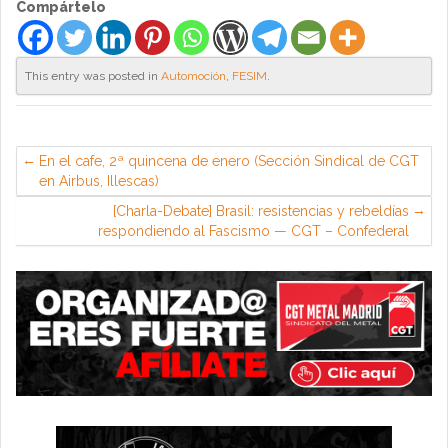
Compártelo
This entry was posted in
Automoción
,
FESIM
.
En el cafe, 2ª quincena de enero (Sección Sindical de CGT
en Airbus, Illescas)
[Charla-Debate] Brasil: resistencias y rebeldías
respondiendo al Fascismo — CGT – Confederal