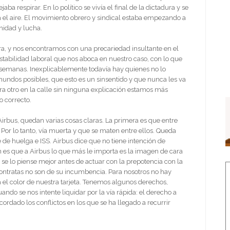
jaba respirar. En lo político se vivía el final de la dictadura y se
a el aire. El movimiento obrero y sindical estaba empezando a
idad y lucha.
ra, y nos encontramos con una precariedad insultante en el
tabilidad laboral que nos aboca en nuestro caso, con lo que
 semanas. Inexplicablemente todavía hay quienes no lo
undos posibles, que esto es un sinsentido y que nunca les va
ra otro en la calle sin ninguna explicación estamos más
 correcto.
Airbus, quedan varias cosas claras. La primera es que entre
 Por lo tanto, vía muerta y que se maten entre ellos. Queda
de huelga e ISS. Airbus dice que no tiene intención de
 es que a Airbus lo que más le importa es la imagen de cara
 se lo piense mejor antes de actuar con la prepotencia con la
contratas no son de su incumbencia. Para nosotros no hay
a el color de nuestra tarjeta. Tenemos algunos derechos,
do se nos intente liquidar por la vía rápida: el derecho a
rdado los conflictos en los que se ha llegado a recurrir