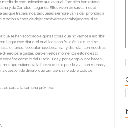
gún medio de comunicación audiovisual. También han estado
cha y de Carrefour Leganés. Ellos viven en sus carnes el
a las que trabajamos, las cuales siempre van a dar prioridad a
nistración a costa de dejar cadáveres de trabajadores, si es
la que se han acordado algunas cosas que no vamos a escribir
 llegar este diario, el cual leen con fruición. Lo que sí se
 hasta el lunes. Necesitamos descansar y disfrutar con nuestras
de dinero para gastar, pero en estos momentos esto no es lo
 engaños como lo del Black Friday, por ejemplo, nos hacen
B
amos aprendiendo a la fuerza que se puede vivir con menos y
 una cuestión de dinero, que también, sino sobre todo de
s de cara a la semana próxima.
C
6