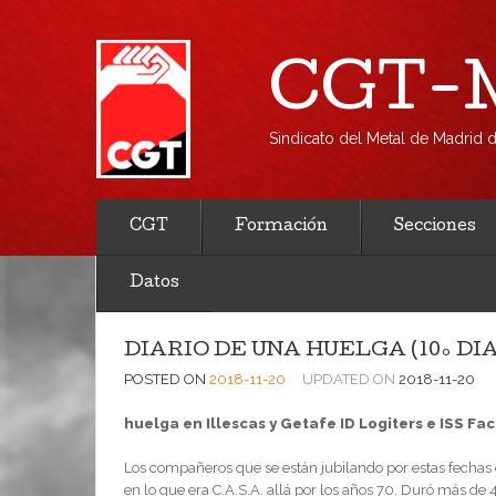
CGT-M
Sindicato del Metal de Madrid
CGT
Formación
Secciones
Datos
DIARIO DE UNA HUELGA (10º DÍA
POSTED ON
2018-11-20
UPDATED ON
2018-11-20
huelga en Illescas y Getafe ID Logiters e ISS Faci
Los compañeros que se están jubilando por estas fecha
en lo que era C.A.S.A. allá por los años 70. Duró más de