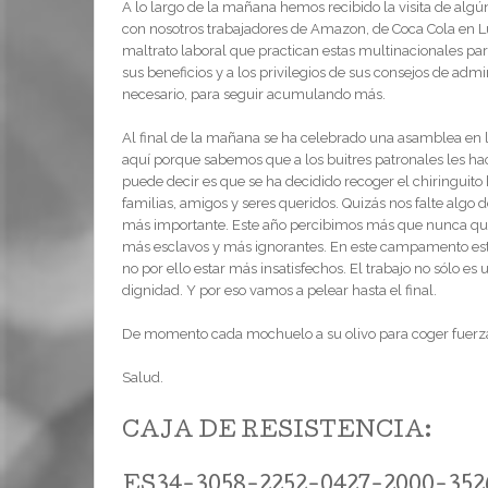
A lo largo de la mañana hemos recibido la visita de al
con nosotros trabajadores de Amazon, de Coca Cola en Lu
maltrato laboral que practican estas multinacionales par
sus beneficios y a los privilegios de sus consejos de admi
necesario, para seguir acumulando más.
Al final de la mañana se ha celebrado una asamblea en 
aquí porque sabemos que a los buitres patronales les hacen
puede decir es que se ha decidido recoger el chiringuito
familias, amigos y seres queridos. Quizás nos falte algo 
más importante. Este año percibimos más que nunca que
más esclavos y más ignorantes. En este campamento est
no por ello estar más insatisfechos. El trabajo no sólo es
dignidad. Y por eso vamos a pelear hasta el final.
De momento cada mochuelo a su olivo para coger fuerza
Salud.
CAJA DE RESISTENCIA:
ES34-3058-2252-0427-2000-352