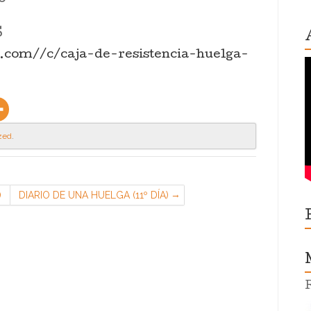
S
i.com//c/caja-de-resistencia-huelga-
zed
.
)
DIARIO DE UNA HUELGA (11º DÍA)