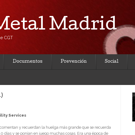
etal Madrid
 de CGT
Documentos
Prevención
Social
)
lity Services
s comentan y recuerdan la huelga más grande que se recuerda
 40 días y se ponían en juego muchas cosas. Era una época de