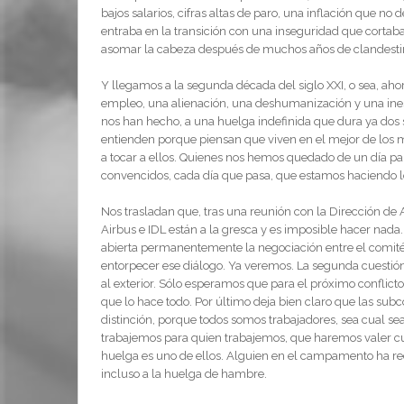
bajos salarios, cifras altas de paro, una inflación que no de
entraba en la transición con una inseguridad que cortab
asomar la cabeza después de muchos años de clandestin
Y llegamos a la segunda década del siglo XXI, o sea, aho
empleo, una alienación, una deshumanización y una ines
nos han hecho, a una huelga indefinida que dura ya dos
entienden porque piensan que viven en el mejor de los m
a tocar a ellos. Quienes nos hemos quedado de un día pa
convencidos, cada día que pasa, que estamos haciendo lo
Nos trasladan que, tras una reunión con la Dirección de 
Airbus e IDL están a la gresca y es imposible hacer nada.
abierta permanentemente la negociación entre el comité 
entorpecer ese diálogo. Ya veremos. La segunda cuestión
al exterior. Sólo esperamos que para el próximo conflicto
que lo hace todo. Por último deja bien claro que las sub
distinción, porque todos somos trabajadores, sea cual se
trabajemos para quien trabajemos, que haremos valer cuan
huelga es uno de ellos. Alguien en el campamento ha reco
incluso a la huelga de hambre.