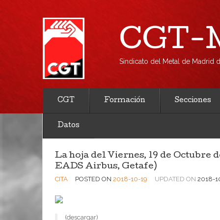
CGT-M
Sindicato del Metal de Madrid
CGT
Formación
Secciones
Datos
La hoja del Viernes, 19 de Octubre 
EADS Airbus, Getafe)
CITA
POSTED ON
2018-10-19
UPDATED ON
2018-1
(descargar)