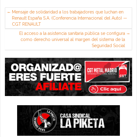
Mensaje de solidaridad a los trabajadores que luchan en
Renault España S.A. (Conferencia Internacional del Auto) —
CGT RENAULT
El acceso a la asistencia sanitaria pública se configura
como derecho universal al margen del sistema de la
Seguridad Social