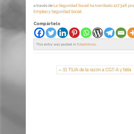
a través de
La Seguridad Social ha tramitado 127.348 pr
Empleo y Seguridad Social
Compártelo
This entry was posted in
Estadisticas
.
El TSJA da la razón a CGT-A y falla
contra el gobierno andaluz por
vulnerar el derecho a huelga durant
el 8M — CGT – Confederal