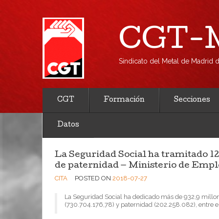
CGT-M
Sindicato del Metal de Madrid
CGT
Formación
Secciones
Datos
La Seguridad Social ha tramitado 1
de paternidad — Ministerio de Empl
CITA
POSTED ON
2018-07-27
La Seguridad Social ha dedicado más de 932,9 millon
(730.704.176,78) y paternidad (202.258.082), entre e