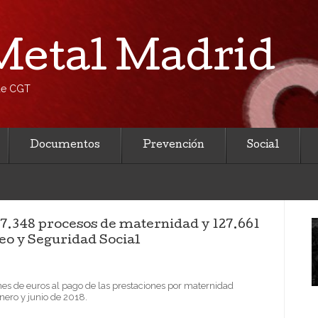
etal Madrid
 de CGT
Documentos
Prevención
Social
27.348 procesos de maternidad y 127.661
eo y Seguridad Social
es de euros al pago de las prestaciones por maternidad
nero y junio de 2018.