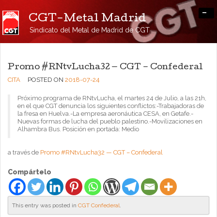
-
CGT-Metal Madrid
Sindicato del Metal de Madrid de CGT
Promo #RNtvLucha32 — CGT – Confederal
CITA
POSTED ON
2018-07-24
Próximo programa de RNtvLucha, el martes 24 de Julio, a las 21h,
en el que CGT denuncia los siguientes conflictos:-Trabajadoras de
la fresa en Huelva.-La empresa aeronáutica CESA, en Getafe.-
Nuevas formas de lucha del pueblo palestino.-Movilizaciones en
Alhambra Bus. Posición en portada: Medio
a través de
Promo #RNtvLucha32 — CGT – Confederal
Compártelo
This entry was posted in
CGT Confederal
.