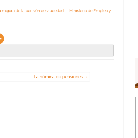
a mejora de la pensión de viudedad — Ministerio de Empleo y
La nómina de pensiones
contributivas alcanza los 9.032
millones de euros en julio —
Ministerio de Empleo y Seguridad
Social