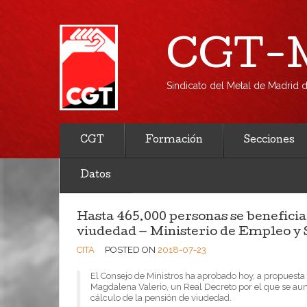
CGT-M
Sindicato del Metal de Madrid
CGT
Formación
Secciones
Datos
Hasta 465.000 personas se beneficia
viudedad — Ministerio de Empleo y 
CITA
POSTED ON
2018-07-23
El Consejo de Ministros ha aprobado hoy, a propuesta 
Magdalena Valerio, un Real Decreto por el que se aum
cálculo de la pensión de viudedad.