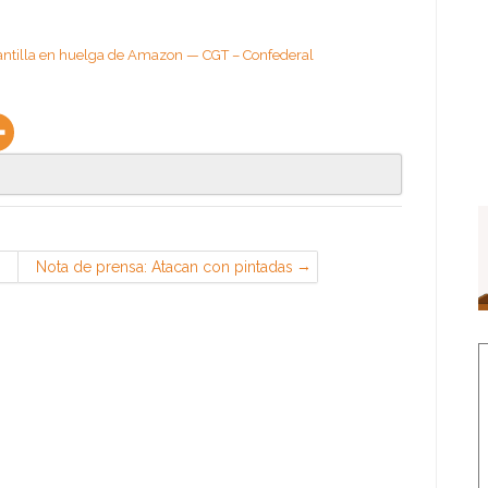
plantilla en huelga de Amazon — CGT – Confederal
Nota de prensa: Atacan con pintadas
insultantes la sede de CGT en PSA
Madrid — FESIM CGT-METAL