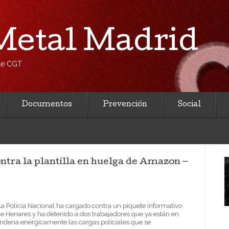
etal Madrid
 de CGT
Documentos
Prevención
Social
ontra la plantilla en huelga de Amazon —
a Policía Nacional ha cargado contra un piquete informativo
e Henares y ha detenido a dos trabajadores que ya están en
ondena enérgicamente las cargas policiales que se