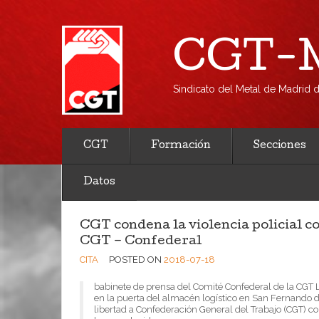
CGT-M
Sindicato del Metal de Madrid
CGT
Formación
Secciones
Datos
CGT condena la violencia policial c
CGT – Confederal
CITA
POSTED ON
2018-07-18
babinete de prensa del Comité Confederal de la CGT L
en la puerta del almacén logístico en San Fernando d
libertad a Confederación General del Trabajo (CGT) c