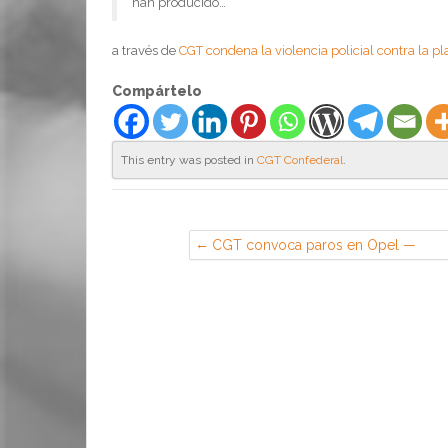
han producido…
a través de
CGT condena la violencia policial contra la 
Compártelo
This entry was posted in
CGT Confederal
.
CGT convoca paros en Opel —
FESIM CGT-METAL