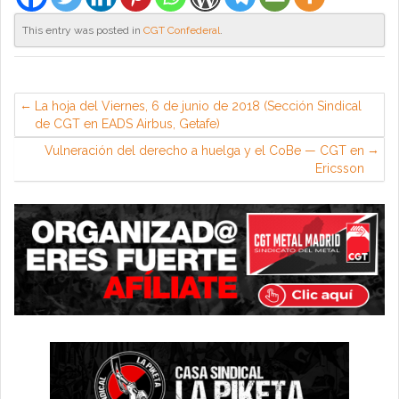
This entry was posted in
CGT Confederal
.
La hoja del Viernes, 6 de junio de 2018 (Sección Sindical
de CGT en EADS Airbus, Getafe)
Vulneración del derecho a huelga y el CoBe — CGT en
Ericsson