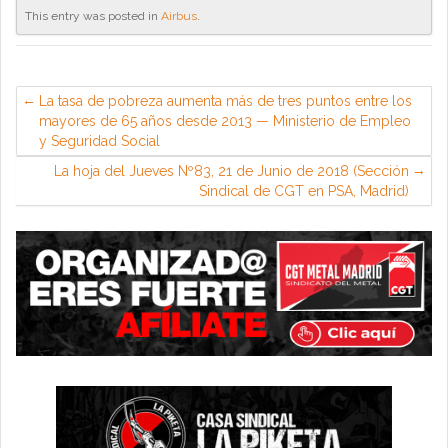
This entry was posted in
Airbus
.
La tasa de pobreza aumenta más de tres puntos entre los
mayores de 65 años desde 2013 — Ministerio de Empleo
y Seguridad Social
La hoja del Jueves Nº83, 21 de Junio de 2018 (Sección
Sindical de CGT en PSA, Madrid)