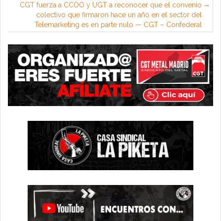
CGT fuerza a CCOO y UGT a reconocer que el convenio
colectivo que firmaron hace un año en el sector del
Telemarketing es en parte nulo — CGT – Confederal