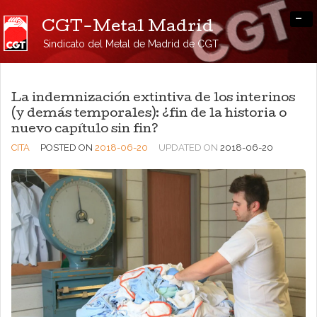
-
CGT-Metal Madrid
Sindicato del Metal de Madrid de CGT
La indemnización extintiva de los interinos
(y demás temporales): ¿fin de la historia o
nuevo capítulo sin fin?
CITA
POSTED ON
2018-06-20
UPDATED ON
2018-06-20