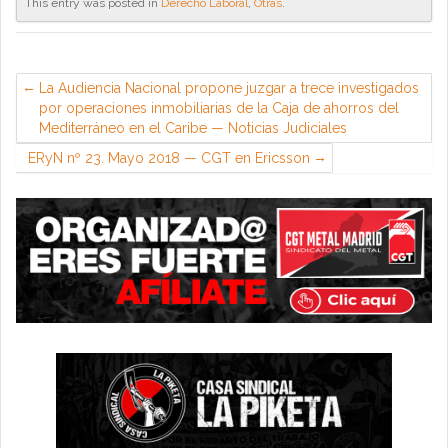
This entry was posted in
Derecho Laboral
,
Otras
.
La Audiencia Nacional propone juzgar a trece investigados
por operaciones inmobiliarias de la Caja de ahorros del
Mediterráneo en el Caribe — Noticias Judiciales
ERyN nº 23. Mayo 2018 — CGT en Ericsson