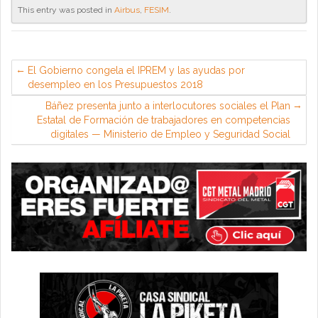
This entry was posted in
Airbus
,
FESIM
.
El Gobierno congela el IPREM y las ayudas por
desempleo en los Presupuestos 2018
Báñez presenta junto a interlocutores sociales el Plan
Estatal de Formación de trabajadores en competencias
digitales — Ministerio de Empleo y Seguridad Social