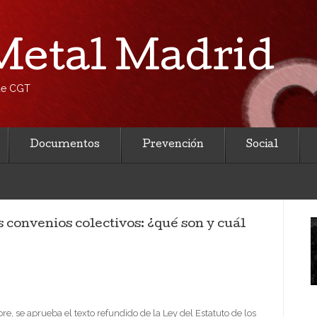
etal Madrid
 de CGT
Documentos
Prevención
Social
s convenios colectivos: ¿qué son y cuál
re, se aprueba el texto refundido de la Ley del Estatuto de los