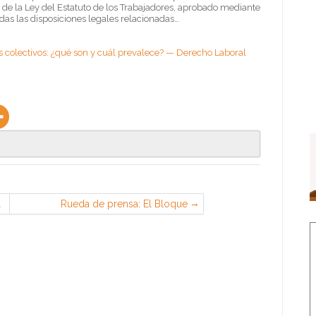
do de la Ley del Estatuto de los Trabajadores, aprobado mediante
das las disposiciones legales relacionadas…
os colectivos: ¿qué son y cuál prevalece? — Derecho Laboral
l
Rueda de prensa: El Bloque
Combativo explica las razones para
ir a la Huelga General Feminista el
próximo 8 de marzo — CGT –
Confederal