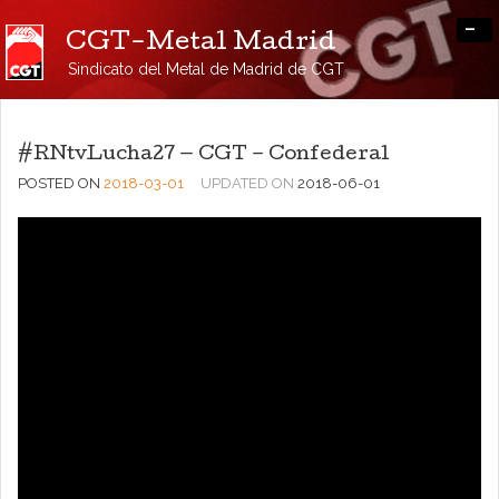
-
CGT-Metal Madrid
Sindicato del Metal de Madrid de CGT
#RNtvLucha27 — CGT – Confederal
POSTED ON
2018-03-01
UPDATED ON
2018-06-01