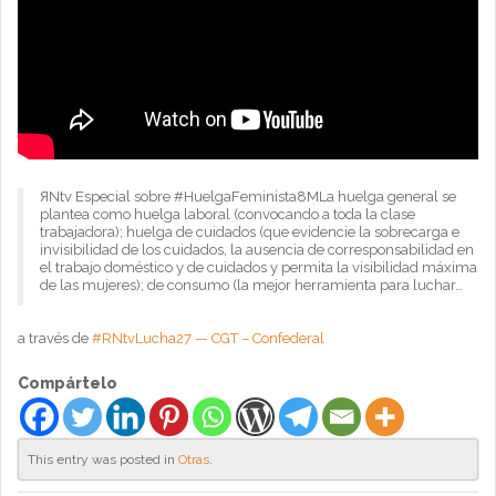
ЯNtv Especial sobre #HuelgaFeminista8MLa huelga general se
plantea como huelga laboral (convocando a toda la clase
trabajadora); huelga de cuidados (que evidencie la sobrecarga e
invisibilidad de los cuidados, la ausencia de corresponsabilidad en
el trabajo doméstico y de cuidados y permita la visibilidad máxima
de las mujeres); de consumo (la mejor herramienta para luchar…
a través de
#RNtvLucha27 — CGT – Confederal
Compártelo
This entry was posted in
Otras
.