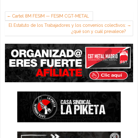
Cartel 8M FESIM — FESIM CGT-METAL
El Estatuto de los Trabajadores y los convenios colectivos:
¿qué son y cuál prevalece?