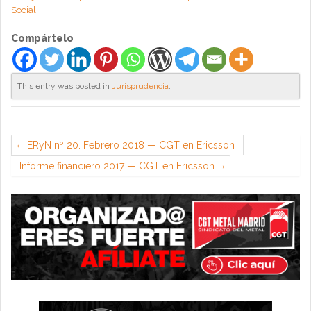
Social
Compártelo
This entry was posted in
Jurisprudencia
.
ERyN nº 20. Febrero 2018 — CGT en Ericsson
Informe financiero 2017 — CGT en Ericsson