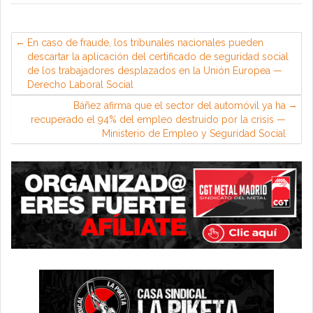
En caso de fraude, los tribunales nacionales pueden
descartar la aplicación del certificado de seguridad social
de los trabajadores desplazados en la Unión Europea —
Derecho Laboral Social
Báñez afirma que el sector del automóvil ya ha
recuperado el 94% del empleo destruido por la crisis —
Ministerio de Empleo y Seguridad Social