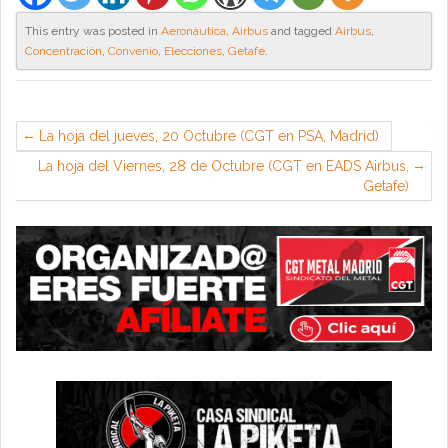
This entry was posted in
Aeronáutica
,
Airbus
and tagged
Airbus
,
Concentración
,
Convenio
,
Elecciones
,
Getafe
.
La hoja del jueves, 20 Octubre (CGT en PSA, Madrid)
La hoja del Viernes, 28 de Octubre (CGT en EADS Airbus,
Getafe)