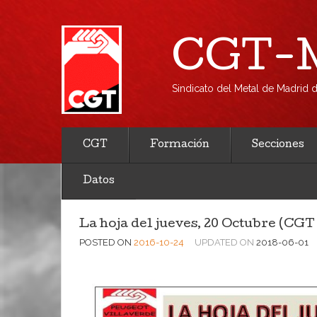
CGT-M
Sindicato del Metal de Madrid
CGT
Formación
Secciones
Datos
La hoja del jueves, 20 Octubre (CG
POSTED ON
2016-10-24
UPDATED ON
2018-06-01