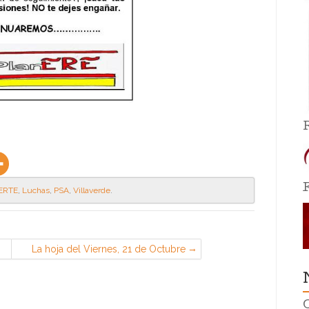
ERTE
,
Luchas
,
PSA
,
Villaverde
.
La hoja del Viernes, 21 de Octubre
(CGT en EADS Airbus, Getafe)