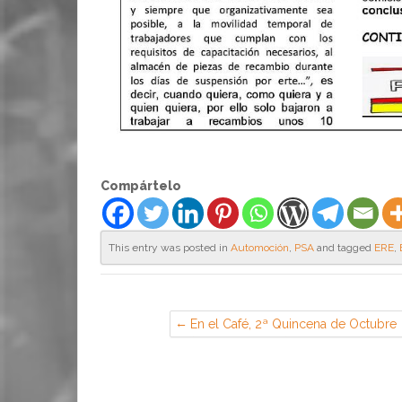
Compártelo
This entry was posted in
Automoción
,
PSA
and tagged
ERE
,
En el Café, 2ª Quincena de Octubre
(CGT en Illescas)