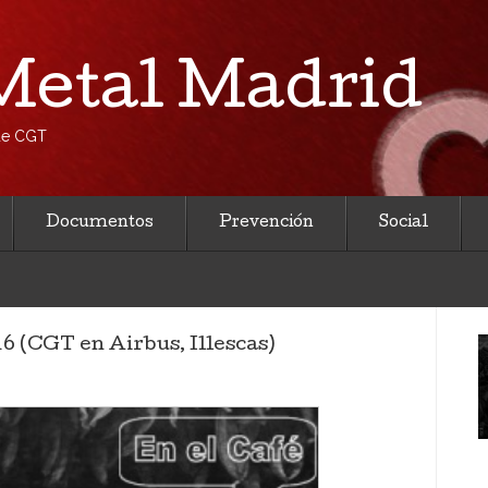
etal Madrid
 de CGT
Documentos
Prevención
Social
6 (CGT en Airbus, Illescas)