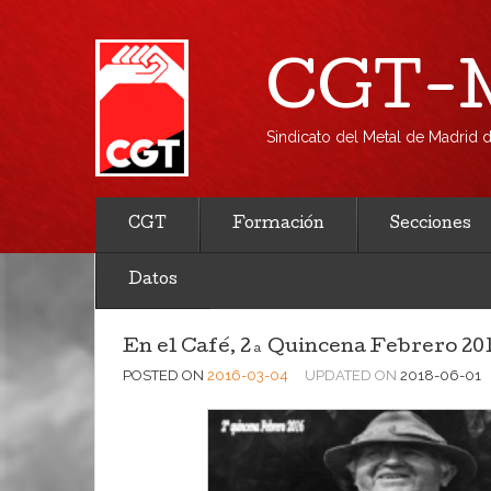
CGT-M
Sindicato del Metal de Madrid
CGT
Formación
Secciones
Datos
En el Café, 2ª Quincena Febrero 201
POSTED ON
2016-03-04
UPDATED ON
2018-06-01