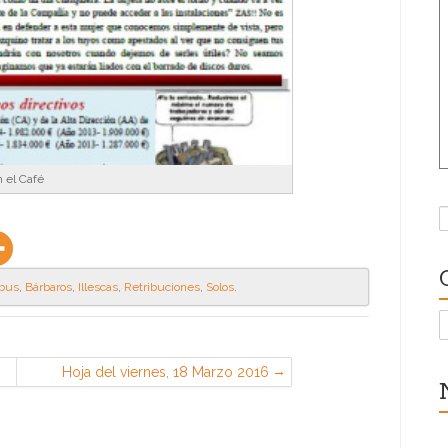
 el Café
B
rbus
,
Bárbaros
,
Illescas
,
Retribuciones
,
Solos
.
C
Hoja del viernes, 18 Marzo 2016
(CGT en EADS Airbus, Getafe)