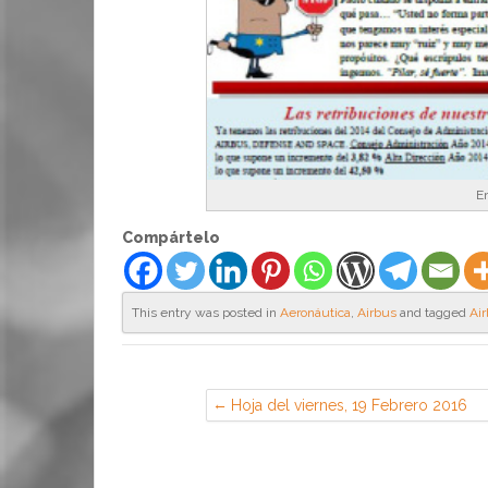
En
Compártelo
This entry was posted in
Aeronáutica
,
Airbus
and tagged
Ai
Hoja del viernes, 19 Febrero 2016
(CGT en EADS Airbus, Getafe)