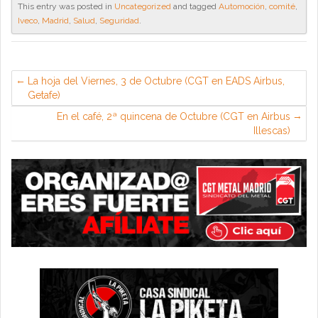
This entry was posted in
Uncategorized
and tagged
Automoción
,
comité
,
Iveco
,
Madrid
,
Salud
,
Seguridad
.
La hoja del Viernes, 3 de Octubre (CGT en EADS Airbus,
Getafe)
En el café, 2ª quincena de Octubre (CGT en Airbus
Illescas)