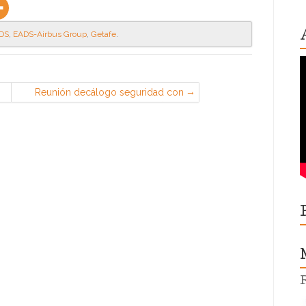
DS
,
EADS-Airbus Group
,
Getafe
.
Reunión decálogo seguridad con
responsables de entrega-rnp (CGT
en Iveco Madrid)