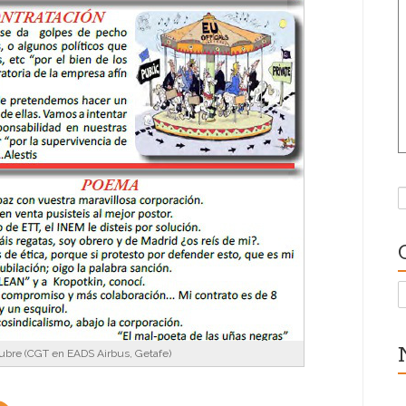
B
C
tubre (CGT en EADS Airbus, Getafe)