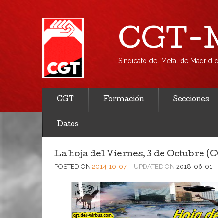
CGT-M
Sindicato del Metal de Madrid
CGT
Formación
Secciones
Datos
La hoja del Viernes, 3 de Octubre 
POSTED ON
2014-10-07
UPDATED ON
2018-06-01