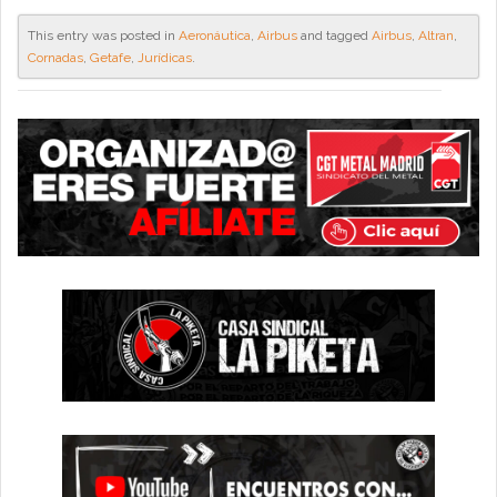
This entry was posted in
Aeronáutica
,
Airbus
and tagged
Airbus
,
Altran
,
Cornadas
,
Getafe
,
Jurídicas
.