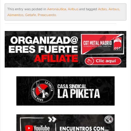
This entry was posted in
Aeronáutica
,
Airbus
and tagged
Actas
,
Airbus
,
Alimentos
,
Getafe
,
Preacuerdo
.