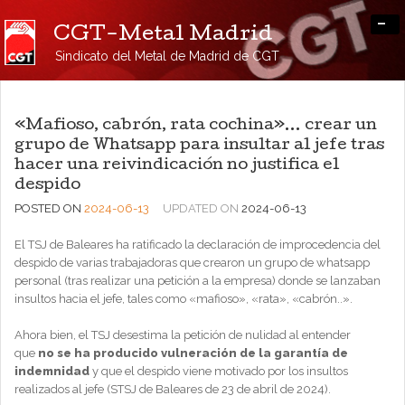
-
CGT-Metal Madrid
Sindicato del Metal de Madrid de CGT
«Mafioso, cabrón, rata cochina»… crear un
grupo de Whatsapp para insultar al jefe tras
hacer una reivindicación no justifica el
despido
POSTED ON
2024-06-13
UPDATED ON
2024-06-13
El TSJ de Baleares ha ratificado la declaración de improcedencia del
despido de varias trabajadoras que crearon un grupo de whatsapp
personal (tras realizar una petición a la empresa) donde se lanzaban
insultos hacia el jefe, tales como «mafioso», «rata», «cabrón..».
Ahora bien, el TSJ desestima la petición de nulidad al entender
que
no se ha producido vulneración de la garantía de
indemnidad
y que el despido viene motivado por los insultos
realizados al jefe (STSJ de Baleares de 23 de abril de 2024).