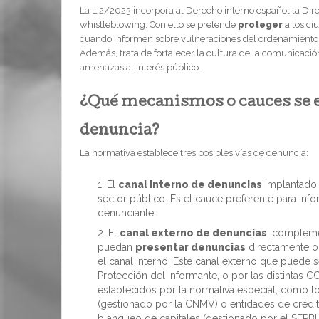
La L 2/2023 incorpora al Derecho interno español la Dir
whistleblowing. Con ello se pretende
proteger
a los ci
cuando informen sobre vulneraciones del ordenamiento ju
Además, trata de fortalecer la cultura de la comunicaci
amenazas al interés público.
¿Qué mecanismos o cauces se e
denuncia?
La normativa establece tres posibles vías de denuncia:
El
canal interno de denuncias
implantado 
sector público. Es el cauce preferente para info
denunciante.
El
canal externo de denuncias
, complemen
puedan
presentar denuncias
directamente o 
el canal interno. Este canal externo que puede 
Protección del Informante, o por las distintas C
establecidos por la normativa especial, como lo
(gestionado por la CNMV) o entidades de crédi
blanqueo de capitales (gestionado por el SEPB