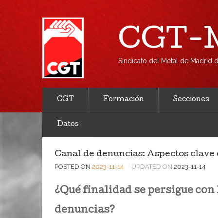
CGT-M
Sindicato del Metal de Madrid
CGT
Formación
Secciones
Datos
Canal de denuncias: Aspectos clave 
POSTED ON
2023-11-14
UPDATED ON
2023-11-14
¿Qué finalidad se persigue con 
denuncias?