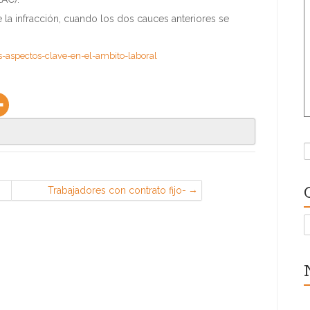
 la infracción, cuando los dos cauces anteriores se
-aspectos-clave-en-el-ambito-laboral
B
Trabajadores con contrato fijo-
discontinuo llamados por WhatsApp
C