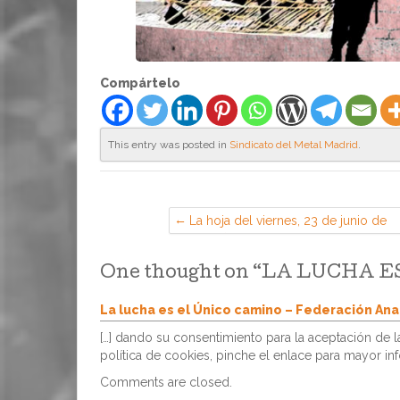
Compártelo
This entry was posted in
Sindicato del Metal Madrid
.
La hoja del viernes, 23 de junio de
2023 (Sección Sindical de CGT en
EADS Airbus, Getafe)
One thought on “
LA LUCHA E
La lucha es el Único camino – Federación An
[…] dando su consentimiento para la aceptación de 
política de cookies, pinche el enlace para mayor inf
Comments are closed.