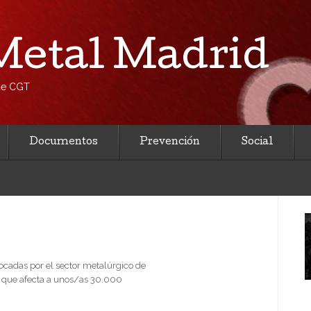
etal Madrid
 de CGT
Documentos
Prevención
Social
ocadas por el sector metalúrgico de
, que afecta a unos/as 30.000