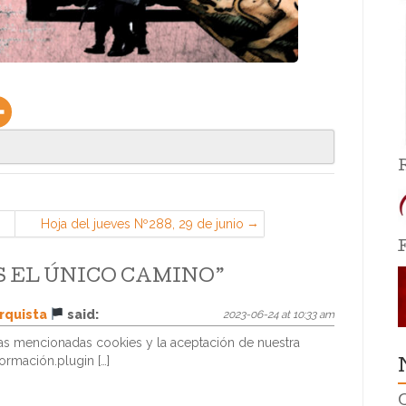
Hoja del jueves Nº288, 29 de junio
de 2023 (Sección Sindical de CGT
en PSA, Madrid)
S EL ÚNICO CAMINO
”
arquista
said:
2023-06-24 at 10:33 am
las mencionadas cookies y la aceptación de nuestra
ormación.plugin […]