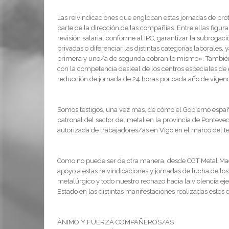
Las reivindicaciones que engloban estas jornadas de pro
parte de la dirección de las compañías. Entre ellas figura
revisión salarial conforme al IPC, garantizar la subroga
privadas o diferenciar las distintas categorías laborales,
primera y uno/a de segunda cobran lo mismo». También
con la competencia desleal de los centros especiales de
reducción de jornada de 24 horas por cada año de vigenc
Somos testigos, una vez más, de cómo el Gobierno español
patronal del sector del metal en la provincia de Ponteve
autorizada de trabajadores/as en Vigo en el marco del te
Como no puede ser de otra manera, desde CGT Metal Ma
apoyo a estas reivindicaciones y jornadas de lucha de lo
metalúrgico y todo nuestro rechazo hacia la violencia eje
Estado en las distintas manifestaciones realizadas estos d
ÁNIMO Y FUERZA COMPAÑEROS/AS