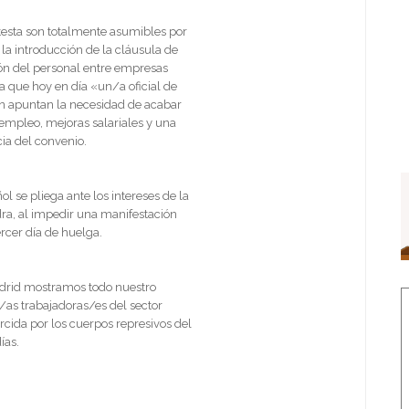
testa son totalmente asumibles por
 la introducción de la cláusula de
ción del personal entre empresas
 ya que hoy en día «un/a oficial de
 apuntan la necesidad de acabar
 empleo, mejoras salariales y una
ia del convenio.
 se pliega ante los intereses de la
dra, al impedir una manifestación
rcer día de huelga.
drid mostramos todo nuestro
s/as trabajadoras/es del sector
rcida por los cuerpos represivos del
ías.