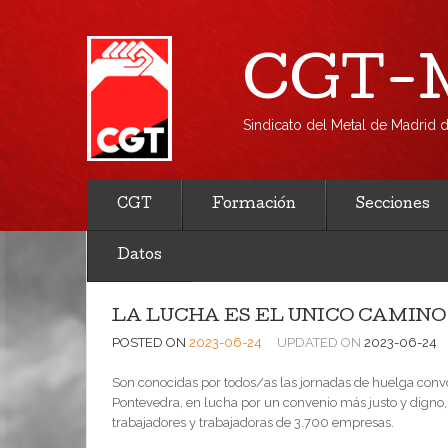
CGT-M
Sindicato del Metal de Madrid
CGT
Formación
Secciones
Datos
LA LUCHA ES EL ÚNICO CAMINO
POSTED ON
2023-06-24
UPDATED ON
2023-06-24
Son conocidas por todos/as las jornadas de huelga conv
Pontevedra, en lucha por un convenio más justo y digno
trabajadores y trabajadoras de 3.700 empresas.