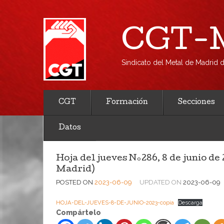
CGT-M
Sindicato del Metal de Madrid
CGT
Formación
Secciones
Datos
Hoja del jueves Nº286, 8 de junio de
Madrid)
POSTED ON
2023-06-09
UPDATED ON
2023-06-09
HOJA-DEL-JUEVES-8-DE-JUNIO-2023-copia
Descarga
Compártelo