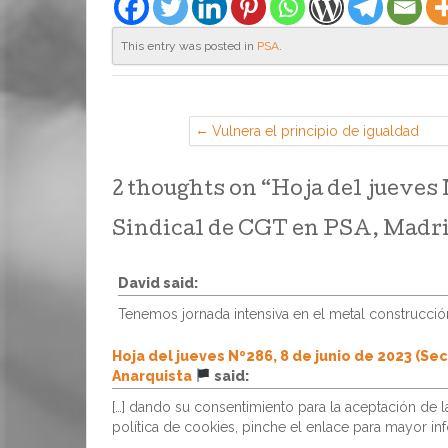
This entry was posted in
PSA
.
Vulnera el principio de igualdad
reducir el importe del complement
de turnicidad en caso de reducción
2 thoughts on “
Hoja del jueves 
de jornada por guarda legal
Sindical de CGT en PSA, Madri
David
said:
Tenemos jornada intensiva en el metal construcci
Hoja del jueves Nº286, 8 de junio de 2023 (Se
Anarquista
said:
[…] dando su consentimiento para la aceptación de 
política de cookies, pinche el enlace para mayor inf