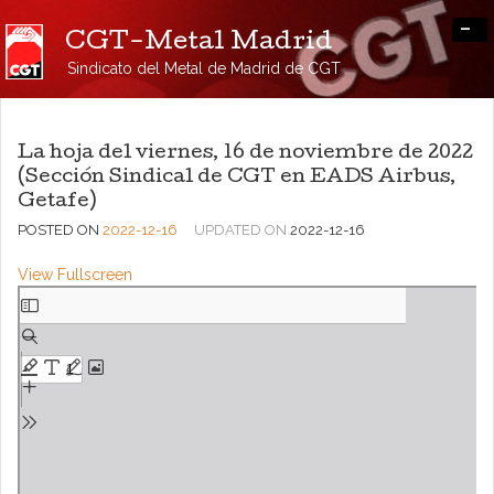
-
CGT-Metal Madrid
Sindicato del Metal de Madrid de CGT
La hoja del viernes, 16 de noviembre de 2022
(Sección Sindical de CGT en EADS Airbus,
Getafe)
POSTED ON
2022-12-16
UPDATED ON
2022-12-16
View Fullscreen
Saltar
al
contenido
del
PDF