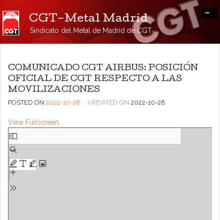
-
CGT-Metal Madrid
Sindicato del Metal de Madrid de CGT
COMUNICADO CGT AIRBUS: POSICIÓN
OFICIAL DE CGT RESPECTO A LAS
MOVILIZACIONES
POSTED ON
2022-10-28
UPDATED ON
2022-10-28
View Fullscreen
Saltar
al
contenido
del
PDF