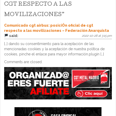
CGT RESPECTO A LAS
MOVILIZACIONES
”
Comunicado cgt airbus: posiciÓn oficial de cgt
respecto a las movilizaciones – Federación Anarquista
said:
2022-10-28 at 3:15 pm
[…] dando su consentimiento para la aceptación de las
mencionadas cookies y la aceptación de nuestra política de
cookies, pinche el enlace para mayor información.plugin […]
Comments are closed.