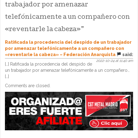
trabajador por amenazar
telefónicamente a un compañero con
«reventarle la cabeza»
”
Ratificada la procedencia del despido de un trabajador
por amenazar telefónicamente a un compañero con
«reventarle la cabeza» – Federación Anarquista
said:
2022-10-24 at 11:40 am
[…] Ratificada la procedencia del despido de
un trabajador por amenazar telefónicamente a un compañero…
[…]
Comments are closed.