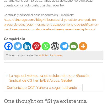
Canaria (sent. del TSJ de Canarias de 12 de septiembre de 2022;
cuenta con un voto particular discrepante).
Continúa y conoce el caso concreto enjuiciado en:
https://sincrogo.com/blog/tribunales/si-ya-existe-una-peticion-
previa-de-concrecion-horaria-el-trabajador-tiene-que-justificar-un-
cambio-en-sus-circunstancias-familiares-para-otra-adaptacion/
Compártelo
This entry was posted in
Noticias Judiciales
.
La hoja del viernes, 14 de octubre de 2022 (Sección
Sindical de CGT en EADS Airbus, Getafe)
Comunicado CGT: Y ahora, a seguir luchando
One thought on “
Si ya existe una