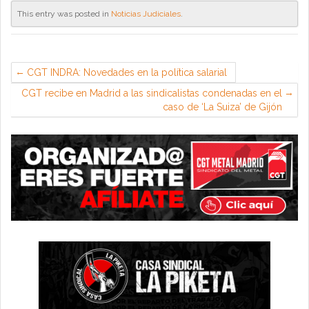
This entry was posted in
Noticias Judiciales
.
CGT INDRA: Novedades en la política salarial
CGT recibe en Madrid a las sindicalistas condenadas en el
caso de ‘La Suiza’ de Gijón