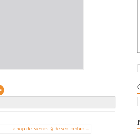
B
C
s
La hoja del viernes, 9 de septiembre
de 2022 (Sección Sindical de CGT