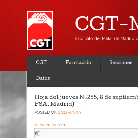
CGT-M
Sindicato del Metal de Madrid
CGT
Formación
Secciones
Datos
Hoja del jueves Nº255, 8 de septiem
PSA, Madrid)
POSTED ON
2022-09-09
View Fullscreen
Saltar
al