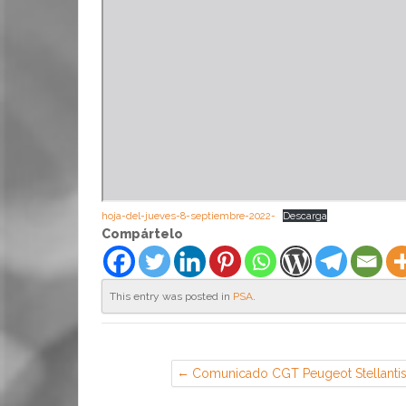
hoja-del-jueves-8-septiembre-2022-
Descarga
Compártelo
This entry was posted in
PSA
.
Comunicado CGT Peugeot Stellanti
por despido de Cesar (Opel)