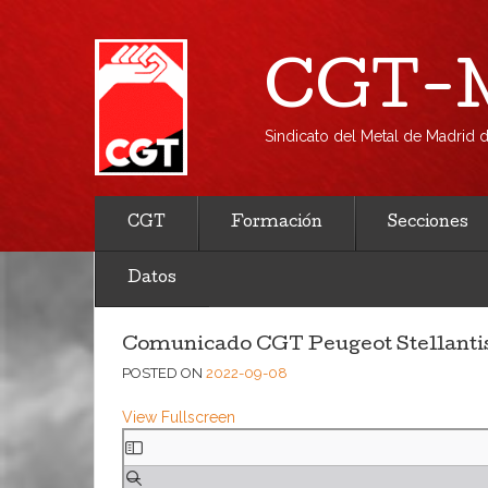
CGT-M
Sindicato del Metal de Madrid
CGT
Formación
Secciones
Datos
Comunicado CGT Peugeot Stellantis
POSTED ON
2022-09-08
View Fullscreen
Saltar
al
contenido