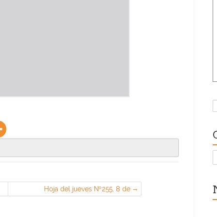
B
C
Hoja del jueves Nº255, 8 de
septiembre de 2022 (Sección
Sindical de CGT en PSA, Madrid)